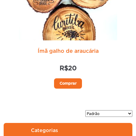
Ímã galho de araucária
R$
20
Este
Comprar
produto
tem
várias
variantes.
As
opções
Categorias
podem