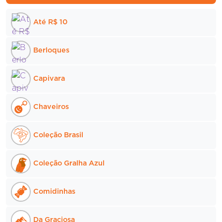
ser
Até R$ 10
escolhidas
na
página
Berloques
do
produto
Capivara
Chaveiros
Coleção Brasil
Coleção Gralha Azul
Comidinhas
Da Graciosa