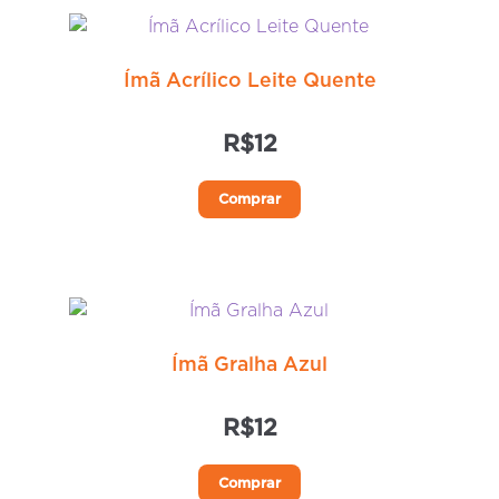
Ímã Acrílico Leite Quente
R$
12
Este
Comprar
produto
tem
várias
variantes.
As
opções
Ímã Gralha Azul
podem
ser
R$
12
escolhidas
na
Comprar
página