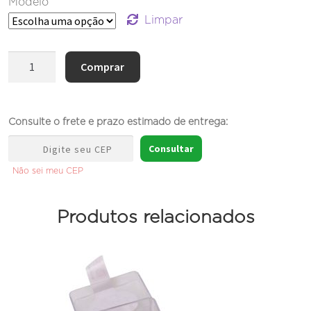
Modelo
Limpar
Ímã
Comprar
galho
de
araucária
Consulte o frete e prazo estimado de entrega:
quantidade
Consultar
Não sei meu CEP
Produtos relacionados