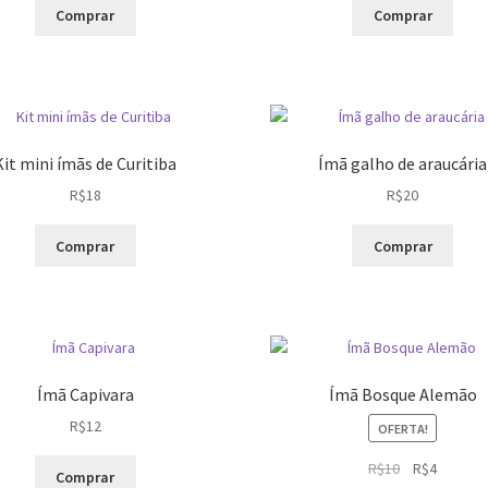
na
na
Comprar
Comprar
página
pági
do
do
produto
prod
Kit mini ímãs de Curitiba
Ímã galho de araucária
R$
18
R$
20
Este
Comprar
Comprar
prod
tem
vária
varia
As
opçõ
Ímã Capivara
Ímã Bosque Alemão
pod
R$
12
ser
OFERTA!
escol
O
O
R$
10
R$
4
na
Comprar