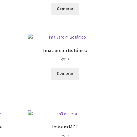
preço
preço
na
original
atual
Comprar
era:
é:
uto
R$10.
R$4.
Ímã Jardim Botânico
R$
12
Comprar
te
Imã em MDF
R$
12