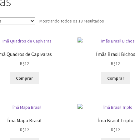
ãs
Mostrando todos os 18 resultados
mã Quadros de Capivaras
Ímãs Brasil Bichos
R$
12
R$
12
Este
Este
Comprar
Comprar
produto
prod
tem
tem
várias
vária
variantes.
varia
As
As
opções
opçõ
Ímã Mapa Brasil
Ímã Brasil Triplo
podem
pod
R$
12
R$
12
ser
ser
escolhidas
escol