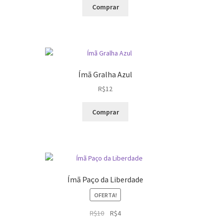
Comprar
na
uto
Ímã Gralha Azul
R$
12
Comprar
uto
s
ntes.
es
Ímã Paço da Liberdade
em
OFERTA!
hidas
O
O
R$
10
R$
4