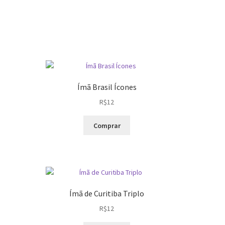
Ímã Brasil Ícones
R$
12
Comprar
uto
s
ntes.
es
Ímã de Curitiba Triplo
em
R$
12
hidas