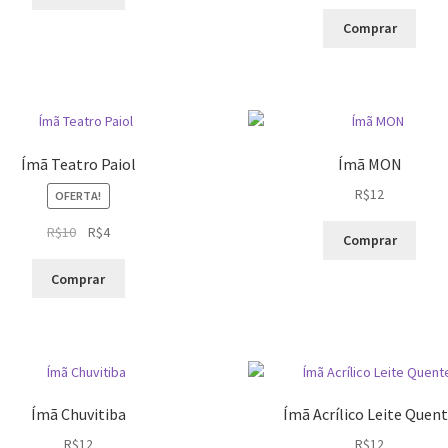
preço
preço
pági
original
atual
Comprar
do
era:
é:
prod
R$10.
R$4.
Ímã Teatro Paiol
Ímã MON
R$
12
OFERTA!
O
O
R$
10
R$
4
Comprar
preço
preço
original
atual
Comprar
era:
é:
R$10.
R$4.
Ímã Chuvitiba
Ímã Acrílico Leite Quen
R$
12
R$
12