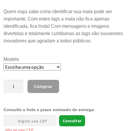
Quem viaja sabe como identificar sua mala pode ser
importante. Com estes tags a mala não fica apenas
identificada, fica linda! Com mensagens e imagens
divertidas e totalmente curitibanas as tags são souvenires
inovadores que agradam a todos públicos.
Modelo
Tag
Comprar
para
Mala
de
Consulte o frete e prazo estimado de entrega:
Curitiba
quantidade
Consultar
Não sei meu CEP