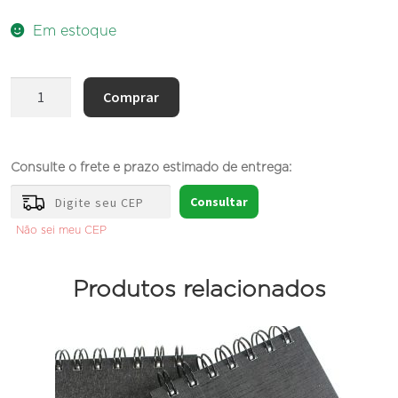
Em estoque
Moedeiro
Comprar
de
Capivara
quantidade
Consulte o frete e prazo estimado de entrega:
Consultar
Não sei meu CEP
Produtos relacionados