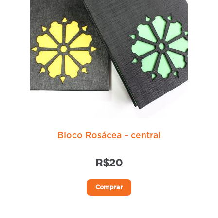
Bloco Rosácea – central
R$
20
Comprar