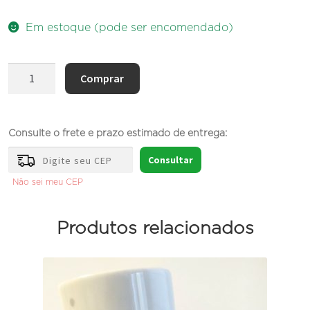
Em estoque (pode ser encomendado)
Mini
Comprar
Curitiba
no
Pote
Consulte o frete e prazo estimado de entrega:
quantidade
Consultar
Não sei meu CEP
Produtos relacionados