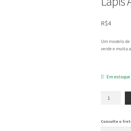
Lápis 
R$
4
Um modelo de l
verde e muita a
Em estoque
Lápis
Araucária
quantidade
Consulte o fre