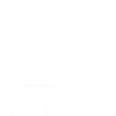
SHOWROOM E LOJA
R. Marquês do Paraná, 573
SEG á SEX
8h às 12h - 13h às 17h
41 99639-1901