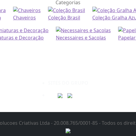
Categorias
a
Chaveiros
Coleção Brasil
Coleção Gralha Azu
aturas e Decoração
Necessaires e Sacolas
Papelar
SITES DO GRUPO
olucoes Criativas Ltda - 20.008.765/0001-85 - Todos os direi