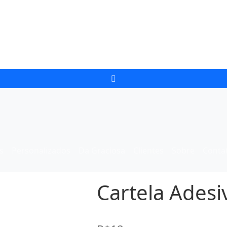
s
Personalizados
Da Graciosa
Clientes
Sobre
Conta
Cartela Adesi