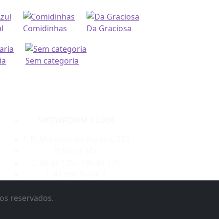
l
Comidinhas
Da Graciosa
ia
Sem categoria
SHOWROOM E LOJA
R. Marquês do Paraná, 573
SEG á SEX
8h às 12h - 13h às 17h
41 99639-1901
tos reservados.