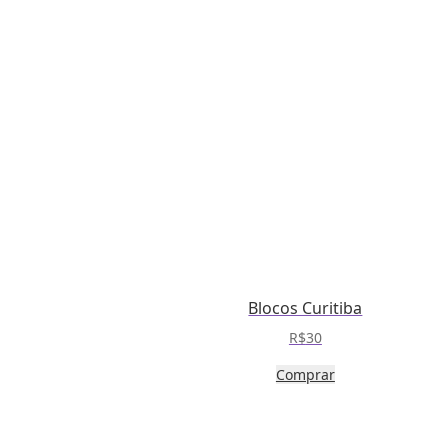
Blocos Curitiba
R$
30
Este
Comprar
produto
tem
várias