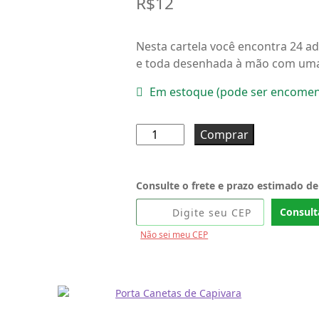
R$
12
Nesta cartela você encontra 24 ad
e toda desenhada à mão com uma 
Em estoque (pode ser encome
Cartela
Comprar
Adesivo
Curitiba
Fofa
Consulte o frete e prazo estimado de
quantidade
Consult
Não sei meu CEP