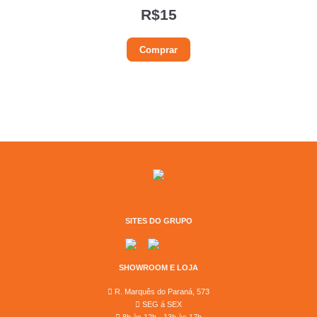
R$
15
Comprar
SITES DO GRUPO
SHOWROOM E LOJA
R. Marquês do Paraná, 573
SEG á SEX
8h às 12h - 13h às 17h