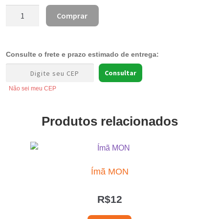
Berloques
Comprar
Curitibanos
-
Avulso
Consulte o frete e prazo estimado de entrega:
quantidade
Consultar
Não sei meu CEP
Produtos relacionados
Ímã MON
R$
12