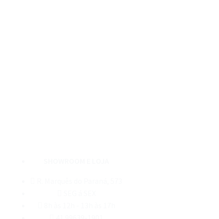
SHOWROOM E LOJA
R. Marquês do Paraná, 573
SEG á SEX
8h às 12h - 13h às 17h
41 99639-1901