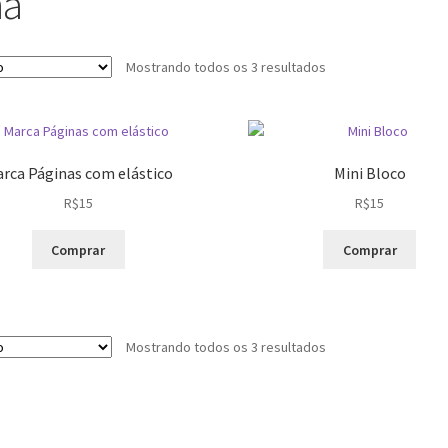
na
Mostrando todos os 3 resultados
rca Páginas com elástico
Mini Bloco
R$
15
R$
15
Este
Comprar
Comprar
produto
tem
várias
variantes.
Mostrando todos os 3 resultados
As
opções
podem
ser
escolhidas