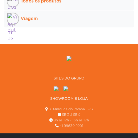
Todos os produtos
Viagem
SITES DO GRUPO
SHOWROOM E LOJA
R. Marquês do Paraná, 573
SEG á SEX
8h às 12h - 13h às 17h
41 99639-1901