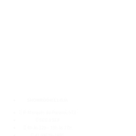
SHOWROOM E LOJA
R. Marquês do Paraná, 573
SEG á SEX
8h às 12h - 13h às 17h
41 99639-1901