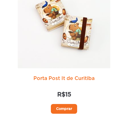
ser
escolhidas
na
página
do
produto
Porta Post It de Curitiba
R$
15
Este
Comprar
produto
tem