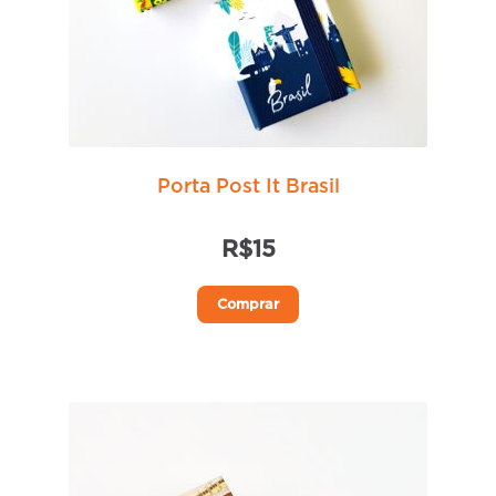
Porta Post It Brasil
R$
15
Este
Comprar
produto
tem
várias
variantes.
As
opções
podem