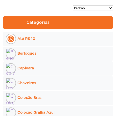
várias
variantes.
As
opções
Categorias
podem
ser
Até R$ 10
escolhidas
na
página
Berloques
do
produto
Capivara
Chaveiros
Coleção Brasil
Coleção Gralha Azul