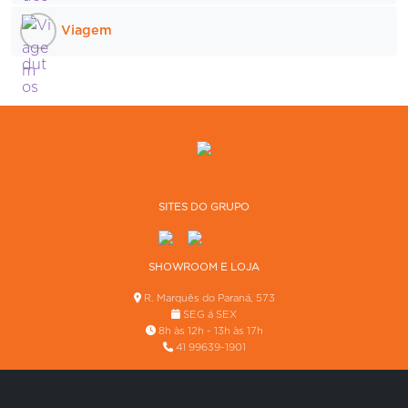
Viagem
SITES DO GRUPO
SHOWROOM E LOJA
R. Marquês do Paraná, 573
SEG á SEX
8h às 12h - 13h às 17h
41 99639-1901