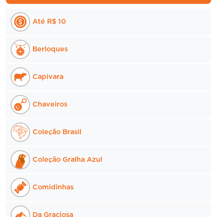
ser
Até R$ 10
escolhidas
na
página
Berloques
do
produto
Capivara
Chaveiros
Coleção Brasil
Coleção Gralha Azul
Comidinhas
Da Graciosa