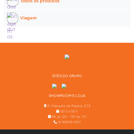
Todos os produtos
Viagem
SITES DO GRUPO
SHOWROOM E LOJA
R. Marquês do Paraná, 573
SEG á SEX
8h às 12h - 13h às 17h
41 99639-1901