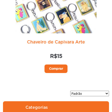
Chaveiro de Capivara Arte
R$
15
Este
Comprar
produto
tem
várias
variantes.
As
opções
Categorias
podem