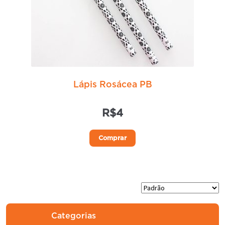
Lápis Rosácea PB
R$
4
Comprar
Categorias