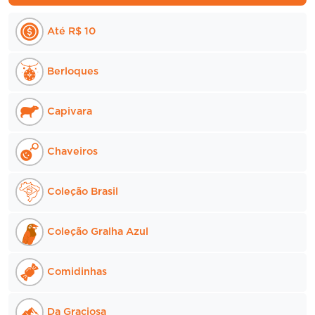
ser
Até R$ 10
escolhidas
na
página
Berloques
do
produto
Capivara
Chaveiros
Coleção Brasil
Coleção Gralha Azul
Comidinhas
Da Graciosa