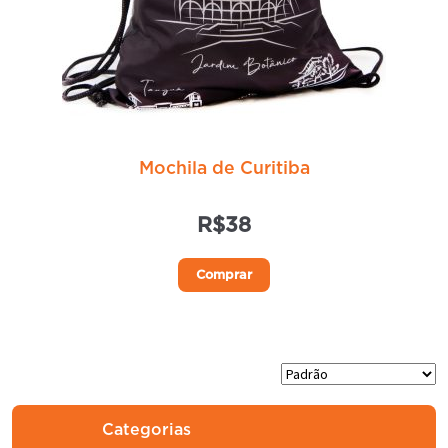
Mochila de Curitiba
R$
38
Este
Comprar
produto
tem
várias
variantes.
As
opções
Categorias
podem