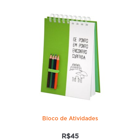
várias
variantes.
As
opções
podem
ser
escolhidas
na
página
do
produto
Bloco de Atividades
R$
45