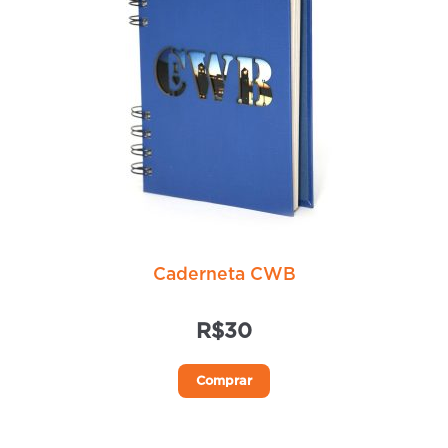
Caderneta CWB
R$
30
Este
Comprar
produto
tem