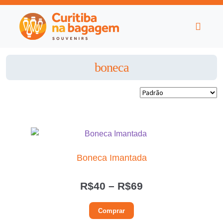
boneca
Boneca Imantada
Faixa
R$
40
–
R$
69
de
Este
Comprar
preço:
produto