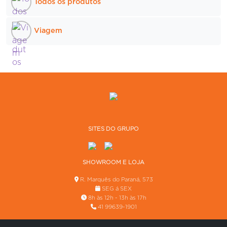
Todos os produtos
Viagem
SITES DO GRUPO
SHOWROOM E LOJA
R. Marquês do Paraná, 573
SEG á SEX
8h às 12h - 13h às 17h
41 99639-1901