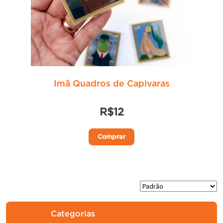
Imã Quadros de Capivaras
R$
12
Este
Comprar
produto
tem
várias
variantes.
As
opções
Categorias
podem