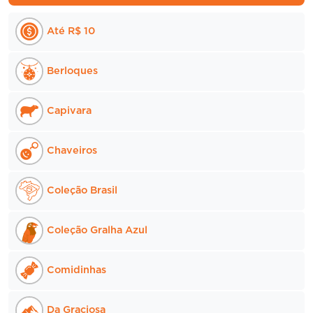
ser
Até R$ 10
escolhidas
na
página
Berloques
do
produto
Capivara
Chaveiros
Coleção Brasil
Coleção Gralha Azul
Comidinhas
Da Graciosa